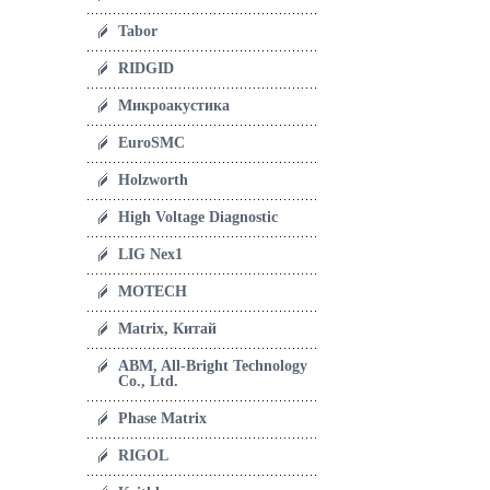
Tabor
RIDGID
Микроакустика
EuroSMC
Holzworth
High Voltage Diagnostic
LIG Nex1
MOTECH
Matrix, Китай
ABM, All-Bright Technology
Co., Ltd.
Phase Matrix
RIGOL