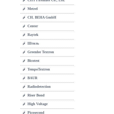
CHY Firemate Co., Ltd.
Metrel
CH. BEHA GmbH
Center
Raytek
Штиль
Greenlee Textron
Bicotest
TempoTextron
BAUR
Radiodetection
Riser Bond
High Voltage
Picosecond