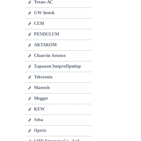
Техно-АС
GW Instek
CEM
PENDULUM
АКТАКОМ
Chauvin Arnoux
ХарьковЭнергоПрибор
Tektronix
Mastech
Megger
KEW
Seba
Optris