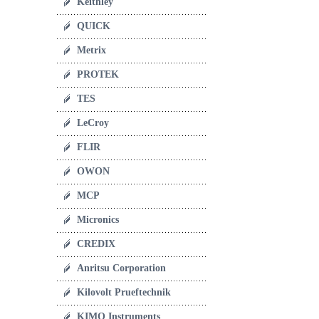
Keithley
QUICK
Metrix
PROTEK
TES
LeCroy
FLIR
OWON
MCP
Micronics
CREDIX
Anritsu Corporation
Kilovolt Prueftechnik
KIMO Instruments