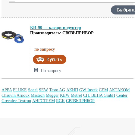
КИ-90 — клещи-индуктор
-
Производитель: СВЯЗЬПРИБОР
по запросу
По запросу
APPA
FLUKE
Sonel
SEW
Testo AG
АКИП
GW Instek
CEM
АКТАКОМ
Chauvin Arnoux
Mastech
Megger
KEW
Metrel
CH. BEHA GmbH
Center
Greenlee Textron
АНГСТРЕМ
RGK
СВЯЗЬПРИБОР