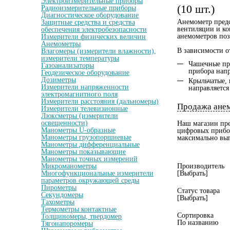
Электроизмерительные приборы
(10 шт.)
Радиоизмерительные приборы
Диагностическое оборудование
Анемометр предс
Защитные средства и средства
вентиляции и ко
обеспечения электробезопасности
анемометров поз
Измерители физических величин
Анемометры
В зависимости о
Влагомеры (измерители влажности),
измерители температуры
Чашечные при
Газоанализаторы
прибора напр
Геодезическое оборудование
Дозиметры
Крыльчатые, 
Измерители напряженности
направляется
электромагнитного поля
Измерители расстояния (дальномеры)
Продажа ане
Измерители телевизионные
Люксметры (измерители
освещенности)
Наш магазин пре
Манометры U-образные
цифровых прибор
Манометры грузопоршневые
максимально выг
Манометры дифференциальные
Манометры показывающие
Манометры точных измерений
Микроманометры
Производитель
Многофункциональные измерители
[Выбрать]
параметров окружающей среды
Пирометры
Статус товара
Секундомеры
[Выбрать]
Тахометры
Термометры контактные
Сортировка
Толщиномеры, твердомер
По названию
Тягонапоромеры