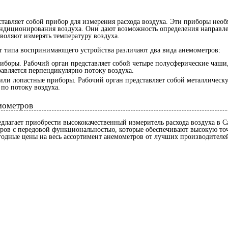
тавляет собой прибор для измерения расхода воздуха. Эти приборы нео
ндиционирования воздуха. Они дают возможность определения направле
воляют измерять температуру воздуха.
т типа воспринимающего устройства различают два вида анемометров:
боры. Рабочий орган представляет собой четыре полусферические чаши,
авляется перпендикулярно потоку воздуха.
или лопастные приборы. Рабочий орган представляет собой металлическ
 по потоку воздуха.
мометров
длагает приобрести высококачественный измеритель расхода воздуха в С
ов с передовой функциональностью, которые обеспечивают высокую точ
одные цены на весь ассортимент анемометров от лучших производителе