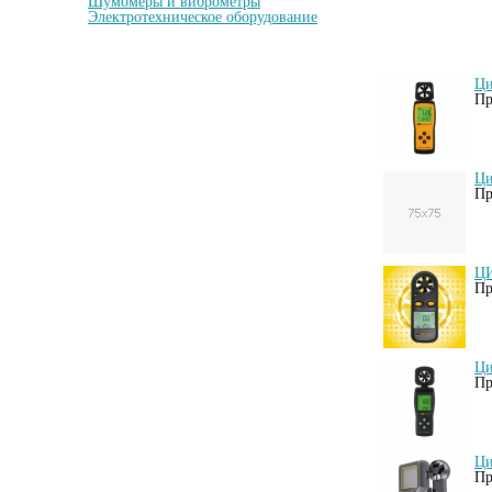
Шумомеры и виброметры
Электротехническое оборудование
Ци
Пр
Ци
Пр
ЦИ
Пр
Ци
Пр
Ци
Пр