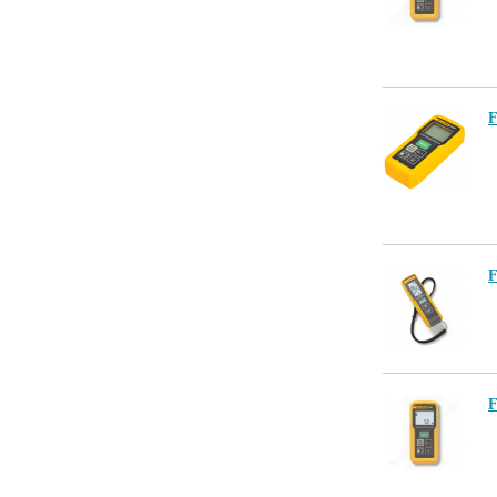
F
F
F