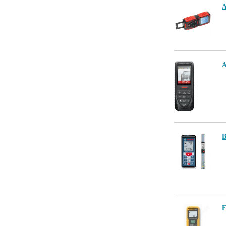
A
B
F