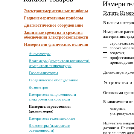
Измерител
Электроизмерительные приборы
Купить Измер
Радиоизмерительные приборы
В нашем интерне
Диагностическое оборудование
Измерители расст
Защитные средства и средства
альтернатива тра
обеспечения электробезопасности
строительство
Измерители физических величин
сборка мебели
геодезия;
Анемометры
профессионал
Влагомеры (измерители влажности),
производство 
измерители температуры
Дальномеры нужны
Газоанализаторы
Геодезическое оборудование
Устройство и
Дозиметры
Основными функци
Измерители напряженности
электромагнитного поля
В зависимости от
Измерители расстояния
лазерные;
(дальномеры)
ультразвуковы
Измерители телевизионные
Излучатель направ
Люксметры (измерители
датчиком. Принци
освещенности)
по заданному алг