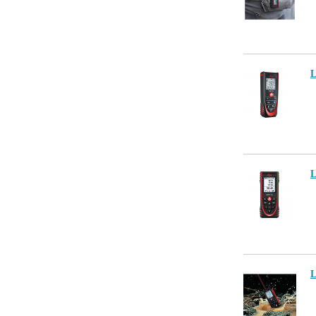
L
L
L