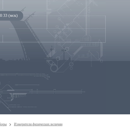
0:33 (мск)
боры
Измерители физических величин