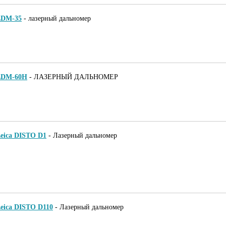
LDM-35
-
лазерный дальномер
LDM-60H
-
ЛАЗЕРНЫЙ ДАЛЬНОМЕР
eica DISTO D1
-
Лазерный дальномер
eica DISTO D110
-
Лазерный дальномер