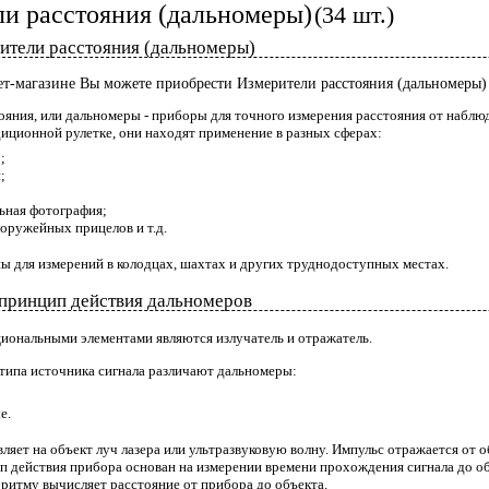
и расстояния (дальномеры)
(34 шт.)
ители расстояния (дальномеры)
т-магазине Вы можете приобрести Измерители расстояния (дальномеры) 
ояния, или дальномеры - приборы для точного измерения расстояния от наблюд
диционной рулетке, они находят применение в разных сферах:
;
;
ьная фотография;
оружейных прицелов и т.д.
 для измерений в колодцах, шахтах и других труднодоступных местах.
 принцип действия дальномеров
ональными элементами являются излучатель и отражатель.
 типа источника сигнала различают дальномеры:
е.
ляет на объект луч лазера или ультразвуковую волну. Импульс отражается от 
п действия прибора основан на измерении времени прохождения сигнала до об
оритму вычисляет расстояние от прибора до объекта.