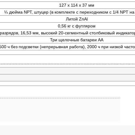
127 x 114 x 37 мм
¼ дюйма NPT, штуцер (в комплекте с переходником с 1/4 NPT на
Литой ZnAl
0,56 кг с футляром
 разрядов, 16,53 мм, высокий 20-сегментный столбиковый индикатор
Три щелочные батареи АА
500 ч без подсветки (непрерывная работа), 2000 ч при низкой част