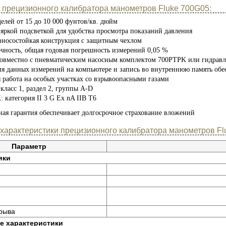
 прецизионного калибратора манометров Fluke 700G05:
елей от 15 до 10 000 фунтов/кв. дюйм
яркой подсветкой для удобства просмотра показаний давления
зносостойкая конструкция с защитным чехлом
очность, общая годовая погрешность измерений 0,05 %
совместно с пневматическим насосным комплектом 700PTPK или гидрав
ия данных измерений на компьютере и запись во внутреннюю память о
 работа на особых участках со взрывоопасными газами
класс 1, раздел 2, группы A-D
 категория II 3 G Ex nA IIB T6
ная гарантия обеспечивает долгосрочное страхование вложений
 характеристики прецизионного калибратора манометров Fl
Параметр
ики
рыва
е характеристики