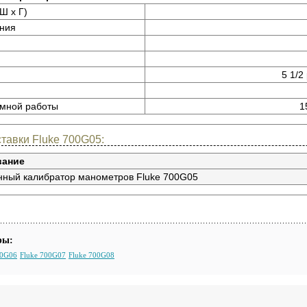
Ш x Г)
ния
5 1/2
мной работы
1
тавки Fluke 700G05:
вание
нный калибратор манометров Fluke 700G05
ры:
00G06
Fluke 700G07
Fluke 700G08