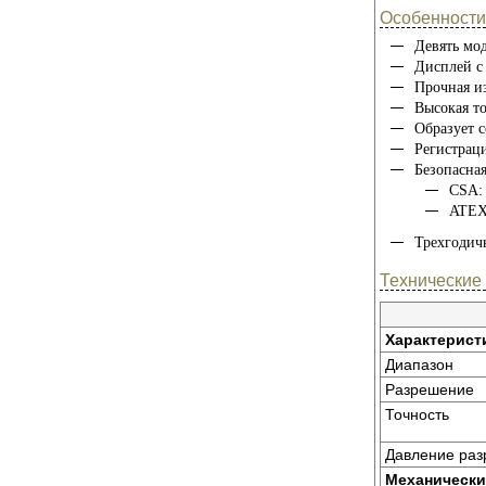
Особенности
Девять мод
Дисплей с 
Прочная и
Высокая т
Образует 
Регистрац
Безопасная
CSA: 
ATEX:
Трехгодич
Технические
Характерист
Диапазон
Разрешение
Точность
Давление раз
Механически