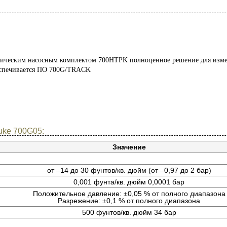
лическим насосным комплектом 700HTPK полноценное решение для изме
беспечивается ПО 700G/TRACK
uke 700G05:
Значение
от –14 до 30 фунтов/кв. дюйм (от –0,97 до 2 бар)
0,001 фунта/кв. дюйм 0,0001 бар
Положительное давление: ±0,05 % от полного диапазона
Разрежение: ±0,1 % от полного диапазона
500 фунтов/кв. дюйм 34 бар