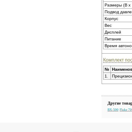
Размеры (В x 
Подвод давле
Корпус
Вес
Дисплей
Питание
Время автоно
Комплект пос
№
Наимено
1.
Прецизио
Другие това
BX-500
Fluke 7