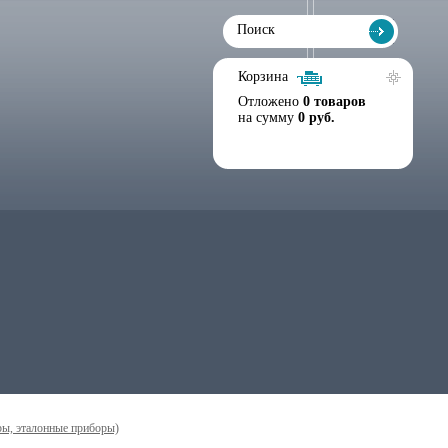
Корзина
Отложено
0 товаров
на сумму
0 руб.
ры, эталонные приборы)