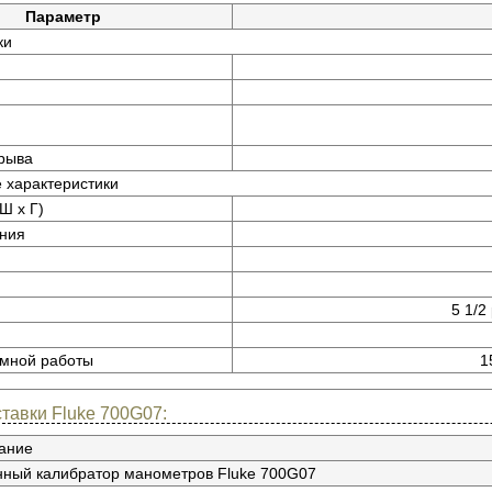
Параметр
ки
рыва
 характеристики
Ш x Г)
ния
5 1/2
мной работы
1
тавки Fluke 700G07:
ание
ный калибратор манометров Fluke 700G07