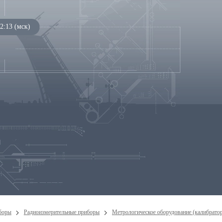
2:13 (мск)
боры
Радиоизмерительные приборы
Метрологическое оборудование (калибрато