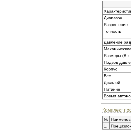
Характеристи
Диапазон
Разрешение
Точность
Давление раз
Механические
Размеры (В x 
Подвод давле
Корпус
Вес
Дисплей
Питание
Время автоно
Комплект пос
№
Наименов
1.
Прецизион