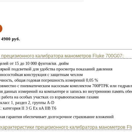
 4900 руб.
 прецизионного калибратора манометров Fluke 700G07:
елей от 15 до 10 000 фунтов/кв. дюйм
яркой подсветкой для удобства просмотра показаний давления
зносостойкая конструкция с защитным чехлом
очность, общая годовая погрешность измерений 0,05 %
совместно с пневматическим насосным комплектом 700PTPK или гидрав
ия данных измерений на компьютере и запись во внутреннюю память о
 работа на особых участках со взрывоопасными газами
класс 1, раздел 2, группы A-D
 категория II 3 G Ex nA IIB T6
ная гарантия обеспечивает долгосрочное страхование вложений
 характеристики прецизионного калибратора манометров Fl