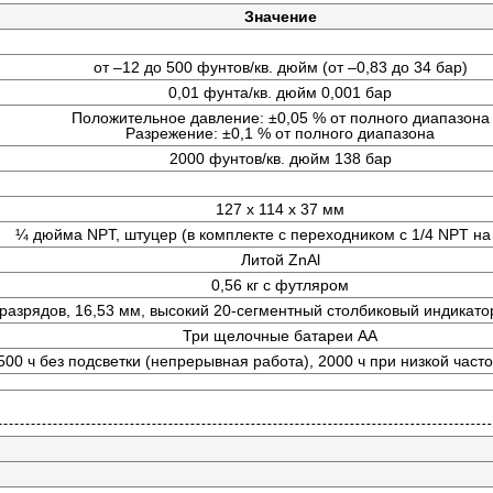
Значение
от –12 до 500 фунтов/кв. дюйм (от –0,83 до 34 бар)
0,01 фунта/кв. дюйм 0,001 бар
Положительное давление: ±0,05 % от полного диапазона
Разрежение: ±0,1 % от полного диапазона
2000 фунтов/кв. дюйм 138 бар
127 x 114 x 37 мм
¼ дюйма NPT, штуцер (в комплекте с переходником с 1/4 NPT на
Литой ZnAl
0,56 кг с футляром
 разрядов, 16,53 мм, высокий 20-сегментный столбиковый индикатор
Три щелочные батареи АА
500 ч без подсветки (непрерывная работа), 2000 ч при низкой част