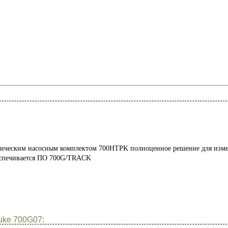
лическим насосным комплектом 700HTPK полноценное решение для изме
беспечивается ПО 700G/TRACK
uke 700G07: