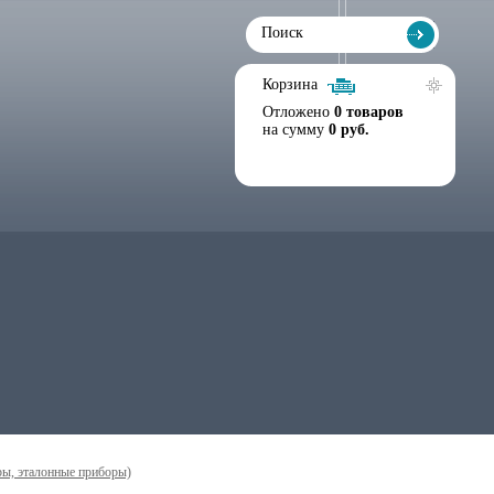
Корзина
Отложено
0 товаров
на сумму
0 руб.
ры, эталонные приборы)