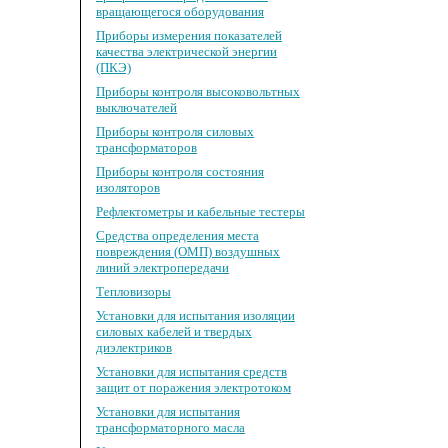
вращающегося оборудования
Приборы измерения показателей
качества электрической энергии
(ПКЭ)
Приборы контроля высоковольтных
выключателей
Приборы контроля силовых
трансформаторов
Приборы контроля состояния
изоляторов
Рефлектометры и кабельные тестеры
Средства определения места
повреждения (ОМП) воздушных
линий электропередачи
Тепловизоры
Установки для испытания изоляции
силовых кабелей и твердых
диэлектриков
Установки для испытания средств
защит от поражения электротоком
Установки для испытания
трансформаторного масла