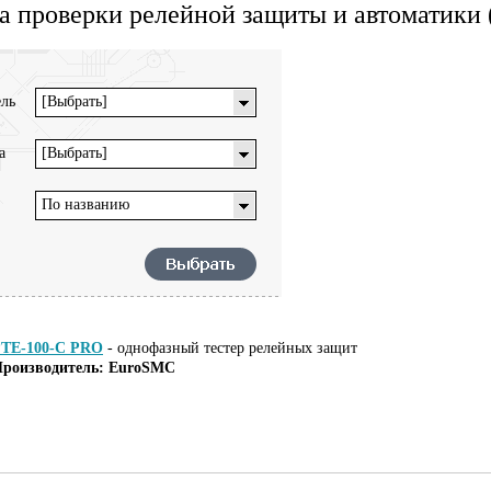
а проверки релейной защиты и автоматики
ль
[Выбрать]
а
[Выбрать]
По названию
TE-100-C PRO
-
однофазный тестер релейных защит
роизводитель: EuroSMC