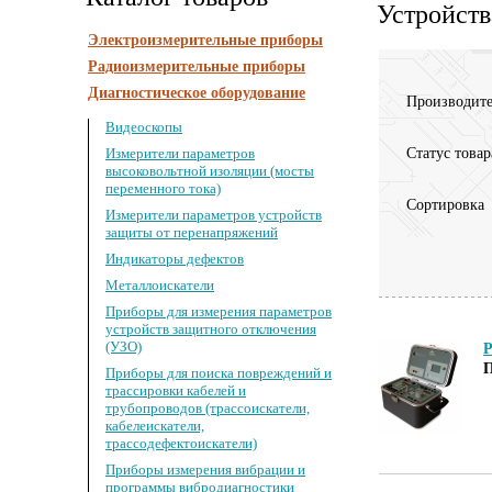
Устройств
Электроизмерительные приборы
Радиоизмерительные приборы
Диагностическое оборудование
Производите
Видеоскопы
Измерители параметров
Статус товар
высоковольтной изоляции (мосты
переменного тока)
Сортировка
Измерители параметров устройств
защиты от перенапряжений
Индикаторы дефектов
Металлоискатели
Приборы для измерения параметров
устройств защитного отключения
(УЗО)
P
П
Приборы для поиска повреждений и
трассировки кабелей и
трубопроводов (трассоискатели,
кабелеискатели,
трассодефектоискатели)
Приборы измерения вибрации и
программы вибродиагностики