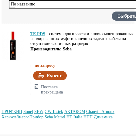
По названию
TE PDS
-
система для проверки вновь смонтированных
изолированных муфт и конечных заделок кабеля на
отсутствие частичных разрядов
Производитель: Seba
по запросу
Поставка
прекращена
ПРОФКИП
Sonel
SEW
GW Instek
АКТАКОМ
Chauvin Arnoux
ХарьковЭнергоПрибор
Seba
Metrel
HT Italia
НПП Динамика