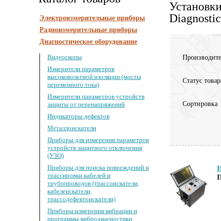
Установки
Diagnostic
Электроизмерительные приборы
Радиоизмерительные приборы
Диагностическое оборудование
Видеоскопы
Производите
Измерители параметров
высоковольтной изоляции (мосты
Статус товар
переменного тока)
Измерители параметров устройств
Сортировка
защиты от перенапряжений
Индикаторы дефектов
Металлоискатели
Приборы для измерения параметров
устройств защитного отключения
(УЗО)
Приборы для поиска повреждений и
трассировки кабелей и
П
трубопроводов (трассоискатели,
кабелеискатели,
трассодефектоискатели)
Приборы измерения вибрации и
программы вибродиагностики