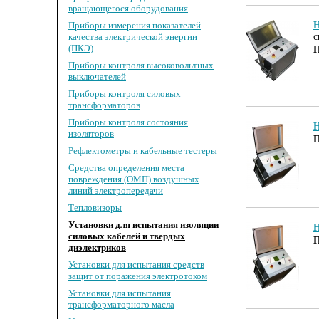
вращающегося оборудования
Приборы измерения показателей
H
качества электрической энергии
с
(ПКЭ)
П
Приборы контроля высоковольтных
выключателей
Приборы контроля силовых
трансформаторов
Приборы контроля состояния
изоляторов
П
Рефлектометры и кабельные тестеры
Средства определения места
повреждения (ОМП) воздушных
линий электропередачи
Тепловизоры
Установки для испытания изоляции
силовых кабелей и твердых
П
диэлектриков
Установки для испытания средств
защит от поражения электротоком
Установки для испытания
трансформаторного масла