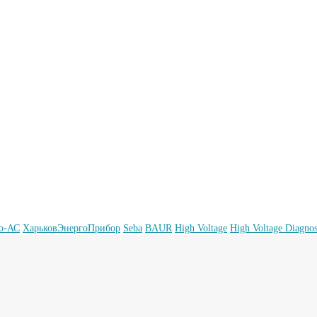
о-АС
ХарьковЭнергоПрибор
Seba
BAUR
High Voltage
High Voltage Diagnos