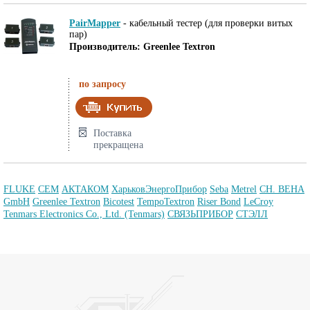
PairMapper
-
кабельный тестер (для проверки витых
пар)
Производитель: Greenlee Textron
по запросу
Поставка
прекращена
FLUKE
CEM
АКТАКОМ
ХарьковЭнергоПрибор
Seba
Metrel
CH. BEHA
GmbH
Greenlee Textron
Bicotest
TempoTextron
Riser Bond
LeCroy
Tenmars Electronics Co., Ltd. (Tenmars)
СВЯЗЬПРИБОР
СТЭЛЛ