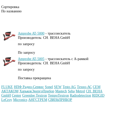
Сортировка
По названию
Amprobe AT-5000
-
трассоискатель
Производитель: CH. BEHA GmbH
по запросу
По запросу
Amprobe AT-5005
-
трассоискатель с А-рамкой
Производитель: CH. BEHA GmbH
по запросу
Поставка прекращена
FLUKE
НПФ Радио-Сервис
Sonel
SEW
Testo AG
Техно-АС
CEM
АКТАКОМ
ХарьковЭнергоПрибор
Mastech
Seba
Metrel
CH. BEHA
GmbH
Center
Greenlee Textron
TempoTextron
Radiodetection
RIDGID
LeCroy
Micronics
АНГСТРЕМ
СВЯЗЬПРИБОР