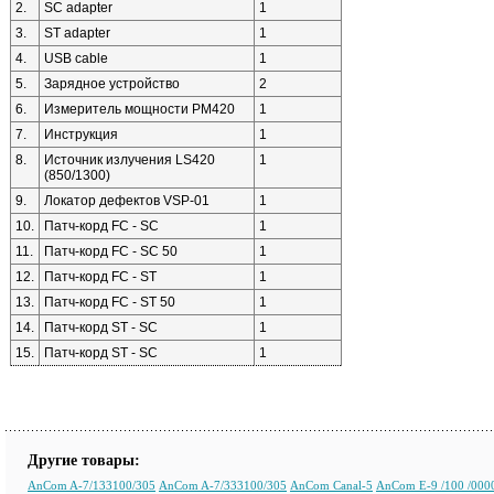
2.
SC adapter
1
3.
ST adapter
1
4.
USB cable
1
5.
Зарядное устройство
2
6.
Измеритель мощности PM420
1
7.
Инструкция
1
8.
Источник излучения LS420
1
(850/1300)
9.
Локатор дефектов VSP-01
1
10.
Патч-корд FC - SC
1
11.
Патч-корд FC - SC 50
1
12.
Патч-корд FC - ST
1
13.
Патч-корд FC - ST 50
1
14.
Патч-корд ST - SC
1
15.
Патч-корд ST - SC
1
Другие товары:
AnCom A-7/133100/305
AnCom A-7/333100/305
AnCom Canal-5
AnCom E-9 /100 /000