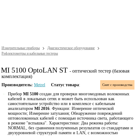
Измерительные приборы
Диагностическое оборудование
Рефлектометры и кабельные тестеры
MI 5100 OptoLAN ST
- оптический тестер (базовая
комплектация)
Производитель:
Metrel
Статус товара
:
Снят с производства
Прибор
MI 5100
создан для проверки многомодовых волоконных
кабелей в локальных сетях и может быть использован как
самостоятельное устройство или в комплексе с кабельным
анализатором
MI 2016
. Функции: Измерение оптической
мощности; Измерение затухания; Обнаружение повреждений
оптоволоконных кабелей с помощью источника света, работающего
в режиме "вспышка". Характеристики: Два режима работы:
NORMAL, без сравнения полученных результатов со стандартами и
двухуровневой структурой памяти и LAN, с возможностью