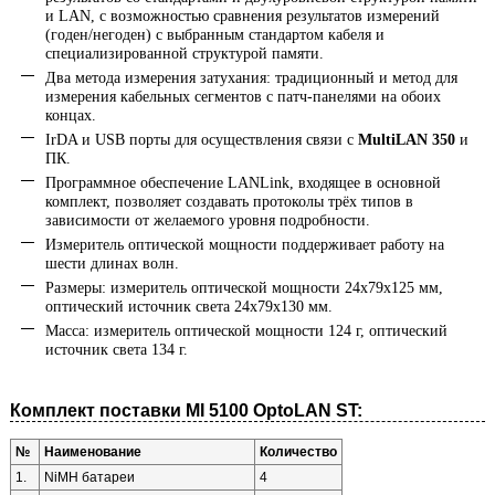
и LAN, с возможностью сравнения результатов измерений
(годен/негоден) с выбранным стандартом кабеля и
специализированной структурой памяти.
Два метода измерения затухания: традиционный и метод для
измерения кабельных сегментов с патч-панелями на обоих
концах.
IrDA и USB порты для осуществления связи с
MultiLAN 350
и
ПК.
Программное обеспечение LANLink, входящее в основной
комплект, позволяет создавать протоколы трёх типов в
зависимости от желаемого уровня подробности.
Измеритель оптической мощности поддерживает работу на
шести длинах волн.
Размеры: измеритель оптической мощности 24х79х125 мм,
оптический источник света 24х79х130 мм.
Масса: измеритель оптической мощности 124 г, оптический
источник света 134 г.
Комплект поставки MI 5100 OptoLAN ST:
№
Наименование
Количество
1.
NiMH батареи
4