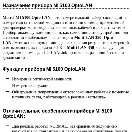
Назначение прибора MI 5100 OptoLAN:
Metrel MI 5100 Opto LAN
– это измерительный набор, состоящий из
измерителя оптической мощности и источника света, применяемый
для проверки многомодовых волоконных кабелей в локальных сетях.
Прибор может функционировать как самостоятельное устройство или
в сочетании с кабельным анализатором
Multi LAN 350
.
Opto
LAN
имеет встроенную память для сохранения результатов измерений
и возможность их передачи в ПК и
Multi LAN 350
, с последующим
созданием с помощью ПO LANLink протоколов различной степени
детализации.
Функции прибора MI 5100 OptoLAN:
Измерение оптической мощности.
Измерение затухания.
Обнаружение повреждений оптоволоконных кабелей с помощью
источника света, работающего в режиме «вспышка»
Отличительные особенности прибора MI 5100
OptoLAN:
Два режима работы: NORMAL, без сравнения полученных
результатов со стандартами и двухуровневой структурой памяти