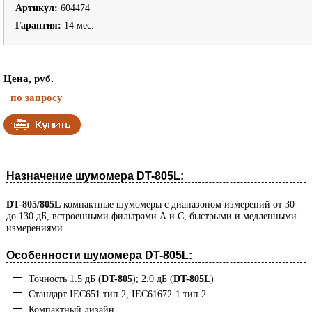
Артикул:
604474
Гарантия:
14 мес.
Цена, руб.
по запросу
Назначение шумомера DT-805L:
DT-805/805L
компактные шумомеры с диапазоном измерений от 30
до 130 дБ, встроенными фильтрами А и С, быстрыми и медленными
измерениями.
Особенности шумомера DT-805L:
Точность 1.5 дБ (
DT-805
); 2.0 дБ (
DT-805L
)
Стандарт IEC651 тип 2, IEC61672-1 тип 2
Компактный дизайн