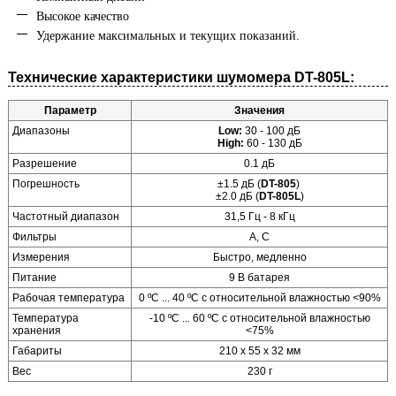
Высокое качество
Удержание максимальных и текущих показаний.
Технические характеристики шумомера DT-805L:
Параметр
Значения
Диапазоны
Low:
30 - 100 дБ
High:
60 - 130 дБ
Разрешение
0.1 дБ
Погрешность
±1.5 дБ (
DT-805
)
±2.0 дБ (
DT-805L
)
Частотный диапазон
31,5 Гц - 8 кГц
Фильтры
А, С
Измерения
Быстро, медленно
Питание
9 В батарея
Рабочая температура
0 ºС ... 40 ºС с относительной влажностью <90%
Температура
-10 ºС ... 60 ºС с относительной влажностью
хранения
<75%
Габариты
210 х 55 х 32 мм
Вес
230 г