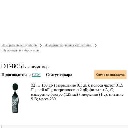
Измерительные приборы
Измерители физических величин
Шумомеры и виброметры
DT-805L
- шумомер
Производитель:
CEM
Статус товара
:
Снят с производства
32 … 130 дБ (разрешение 0,1 дБ); полоса частот 31,5
Гц … 8 кГц; погрешность ±2 дБ; фильтры А, С;
измерение быстро (125 мс) / медленно (1 с); питание
9 В; масса 230